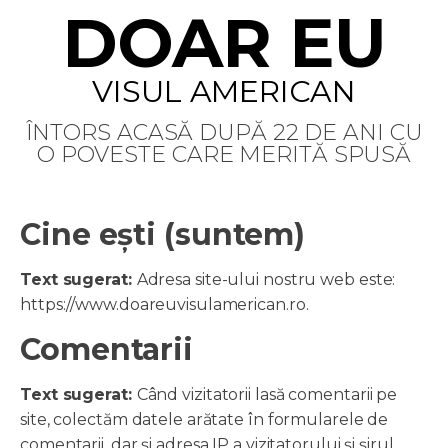
DOAR EU
VISUL AMERICAN
ÎNTORS ACASĂ DUPĂ 22 DE ANI CU
O POVESTE CARE MERITĂ SPUSĂ
Cine ești (suntem)
Text sugerat:
Adresa site-ului nostru web este:
https://www.doareuvisulamerican.ro.
Comentarii
Text sugerat:
Când vizitatorii lasă comentarii pe
site, colectăm datele arătate în formularele de
comentarii, dar și adresa IP a vizitatorului și șirul