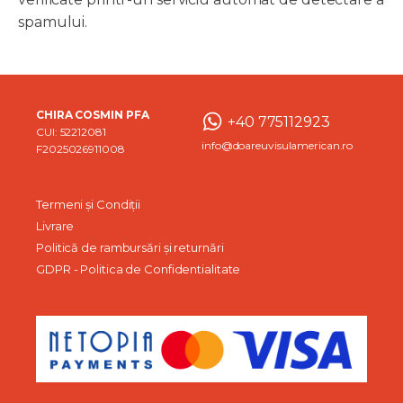
spamului.
CHIRA COSMIN PFA
+40 775112923
CUI: 52212081
info@doareuvisulamerican.ro
F2025026911008
Termeni și Condiții
Livrare
Politică de rambursări și returnări
GDPR - Politica de Confidentialitate