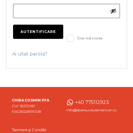
AUTENTIFICARE
Ține-mă minte
Ai uitat parola?
CHIRA COSMIN PFA
+40 775112923
CUI: 52212081
info@doareuvisulamerican.ro
F2025026911008
Termeni și Condiții