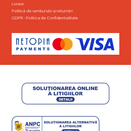
Livrare
Politică de rambursări și returnări
GDPR - Politica de Confidentialitate