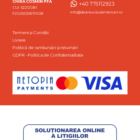
CHIRA COSMIN PFA
+40 775112923
CUI: 52212081
info@doareuvisulamerican.ro
F2025026911008
Termeni și Condiții
Livrare
Politică de rambursări și returnări
GDPR - Politica de Confidentialitate