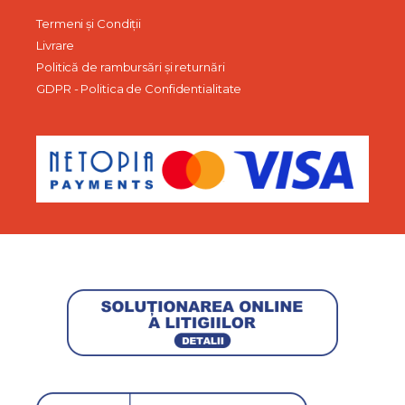
Termeni și Condiții
Livrare
Politică de rambursări și returnări
GDPR - Politica de Confidentialitate