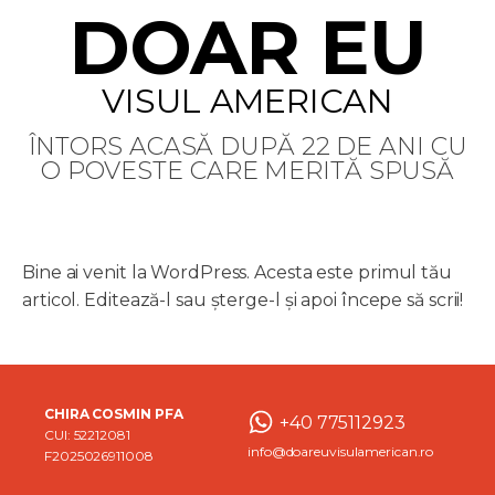
DOAR EU
VISUL AMERICAN
ÎNTORS ACASĂ DUPĂ 22 DE ANI CU
O POVESTE CARE MERITĂ SPUSĂ
Bine ai venit la WordPress. Acesta este primul tău
articol. Editează-l sau șterge-l și apoi începe să scrii!
CHIRA COSMIN PFA
+40 775112923
CUI: 52212081
info@doareuvisulamerican.ro
F2025026911008